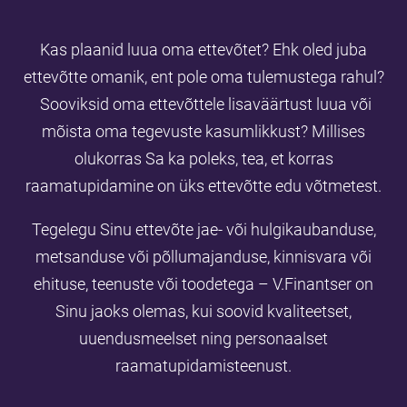
Kas plaanid luua oma ettevõtet?
Ehk oled juba
ettevõtte omanik, ent pole oma tulemustega rahul?
Sooviksid oma ettevõttele lisaväärtust luua või
mõista oma tegevuste kasumlikkust?
Millises
olukorras Sa ka poleks, tea, et korras
raamatupidamine on üks ettevõtte edu võtmetest.
Tegelegu Sinu ettevõte jae- või hulgikaubanduse,
metsanduse või põllumajanduse, kinnisvara või
ehituse, teenuste või toodetega – V.Finantser on
Sinu jaoks olemas, kui soovid kvaliteetset,
uuendusmeelset ning personaalset
raamatupidamisteenust.