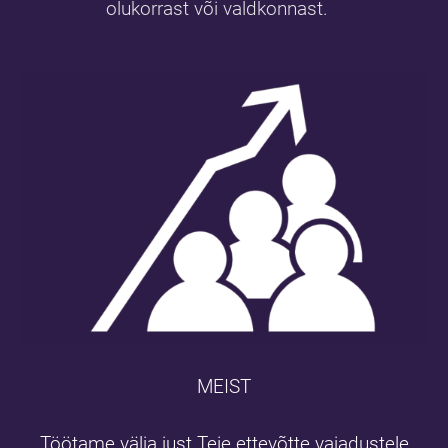
olukorrast või valdkonnast.
MEIST
Töötame välja just Teie ettevõtte vajadustele